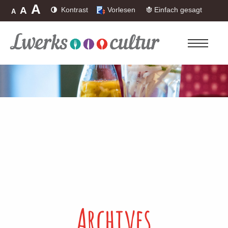
A
A
Kontrast
Vorlesen
Einfach gesagt
A
Archives