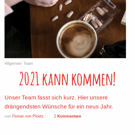
Allgemein
Team
2021 kann kommen!
Unser Team fasst sich kurz. Hier unsere
drängendsten Wünsche für ein neus Jahr.
von
Florian von Ploetz.
2
Kommentare