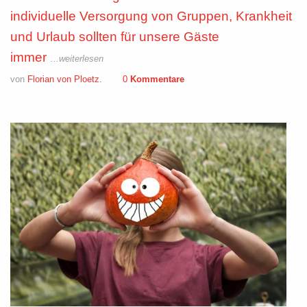
individuelle Versorgung von Gruppen, Krankheit
und Urlaub sollten für unsere Gäste
immer
...weiterlesen
von
Florian von Ploetz.
0
Kommentare