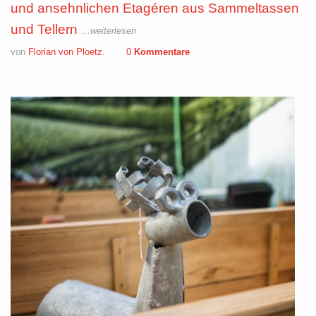
und ansehnlichen Etagéren aus Sammeltassen
und Tellern
...weiterlesen
von
Florian von Ploetz.
0
Kommentare