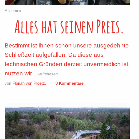
Allgemein
Alles hat seinen Preis.
Bestimmt ist Ihnen schon unsere ausgedehnte
Schließzeit aufgefallen. Da diese aus
technischen Gründen derzeit unvermeidlich ist,
nutzen wir
...weiterlesen
von
Florian von Ploetz.
0
Kommentare