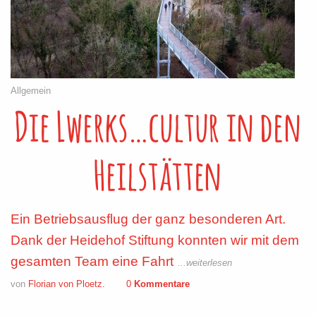
Allgemein
Die Lwerks…cultur in den
Heilstätten
Ein Betriebsausflug der ganz besonderen Art.
Dank der Heidehof Stiftung konnten wir mit dem
gesamten Team eine Fahrt
...weiterlesen
von
Florian von Ploetz.
0
Kommentare