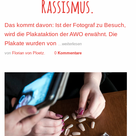
Rassismus.
Das kommt davon: Ist der Fotograf zu Besuch,
wird die Plakataktion der AWO erwähnt. Die
Plakate wurden von
...weiterlesen
von
Florian von Ploetz.
0
Kommentare