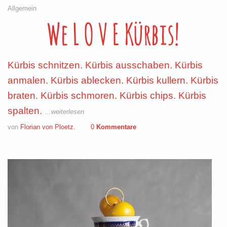
Allgemein
We L O V E Kürbis!
Kürbis schnitzen. Kürbis ausschaben. Kürbis
anmalen. Kürbis ablecken. Kürbis kullern. Kürbis
braten. Kürbis schmoren. Kürbis chips. Kürbis
spalten.
...weiterlesen
von
Florian von Ploetz.
0
Kommentare