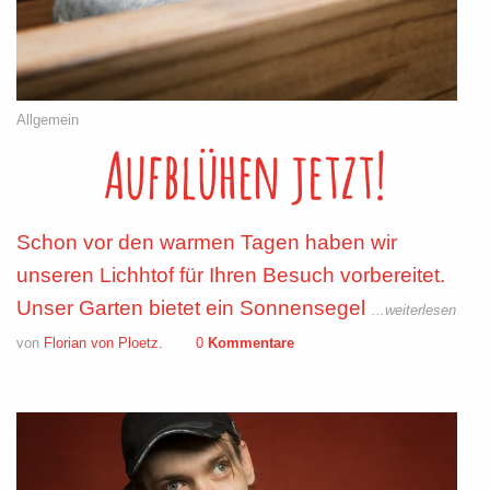
Allgemein
Aufblühen jetzt!
Schon vor den warmen Tagen haben wir
unseren Lichhtof für Ihren Besuch vorbereitet.
Unser Garten bietet ein Sonnensegel
...weiterlesen
von
Florian von Ploetz.
0
Kommentare