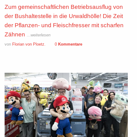
Zum gemeinschaftlichen Betriebsausflug von
der Bushaltestelle in die Urwaldhölle! Die Zeit
der Pflanzen- und Fleischfresser mit scharfen
Zähnen
...weiterlesen
von
Florian von Ploetz.
0
Kommentare