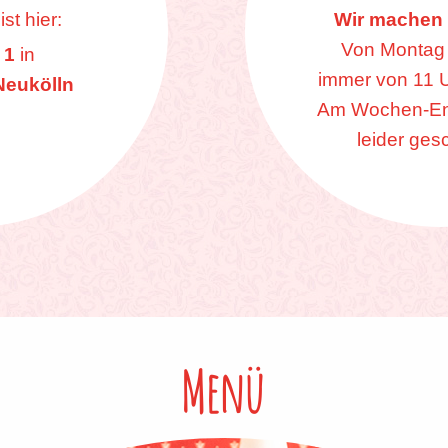
st hier:
Wir machen f
Von Montag 
 1
in
immer von 11 U
Neukölln
Am Wochen-En
leider ges
Menü