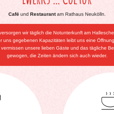
Café
und
Restaurant
am Rathaus Neukölln.
versorgen wir täglich die Notunterkunft am Hallesch
r uns gegebenen Kapazitäten leibt uns eine Öffnun
r vermissen unsere lieben Gäste und das tägliche Be
gewogen, die Zeiten ändern sich auch wieder.