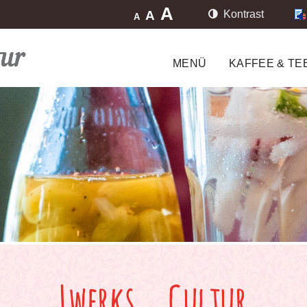
A
A
Kontrast
A
MENÜ
KAFFEE & TE
Lwerks … Cultur