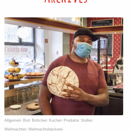
Allgemein
Brot
Brötchen
Kuchen
Produkte
Stollen
Weihnachten
Weihnachtsbäckerei