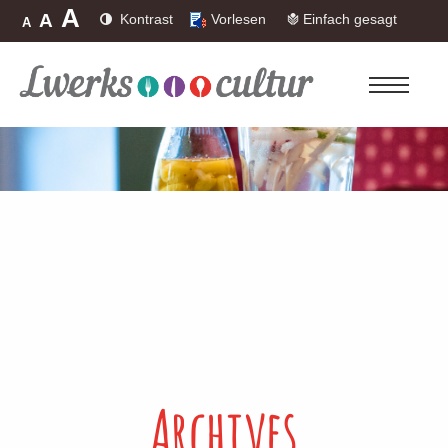
A
A
Kontrast
Vorlesen
Einfach gesagt
A
Archives