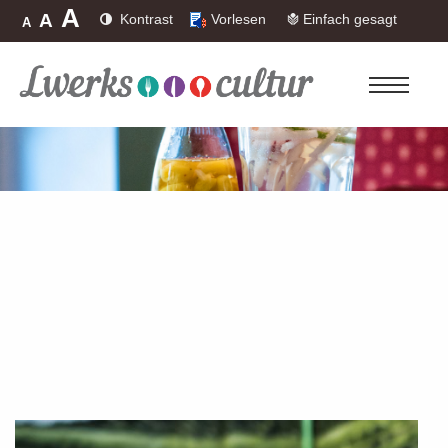
A
A
Kontrast
Vorlesen
Einfach gesagt
A